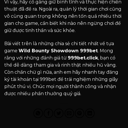
Vì vậy, hãy cố gắng giữ bình tĩnh và thực hiện chiến
thuật đã đề ra. Ngoài ra, quản lý thời gian chơi cũng
vô cùng quan trọng không nên tốn quá nhiều thời
gian cho game, cần biết khi nào nên ngừng chơi để
giữ được tinh thần và sức khỏe.
Bài viết trên là những chia sẻ chi tiết nhất về tựa
game
Wild Bounty Showdown 999bet
. Mong
rằng với những đánh giá từ
999bet.click
, bạn có
thể dễ dàng tham gia và rinh thật nhiều hũ vàng.
Còn chần chừ gì nữa, anh em hãy nhanh tay đăng
ký tài khoản tại 999bet để trải nghiệm những giây
phút thú vị. Chúc mọi người thành công và nhận
được nhiều phần thưởng quý giá.