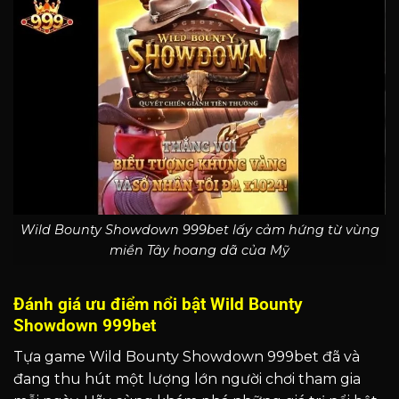
Wild Bounty Showdown 999bet lấy cảm hứng từ vùng
miền Tây hoang dã của Mỹ
Đánh giá ưu điểm nổi bật Wild Bounty
Showdown 999bet
Tựa game Wild Bounty Showdown 999bet đã và
đang thu hút một lượng lớn người chơi tham gia