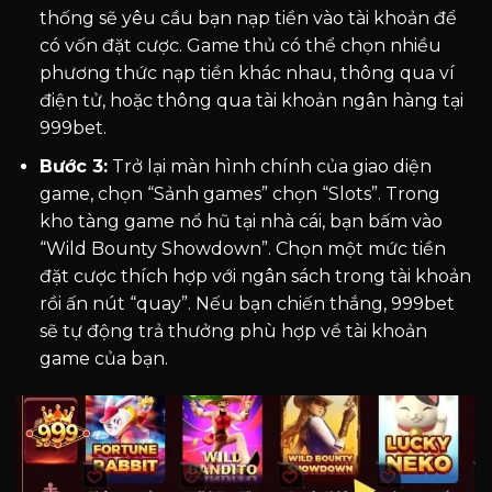
thống sẽ yêu cầu bạn nạp tiền vào tài khoản để
có vốn đặt cược. Game thủ có thể chọn nhiều
phương thức nạp tiền khác nhau, thông qua ví
điện tử, hoặc thông qua tài khoản ngân hàng tại
999bet.
Bước 3:
Trở lại màn hình chính của giao diện
game, chọn “Sảnh games” chọn “Slots”. Trong
kho tàng game nổ hũ tại nhà cái, bạn bấm vào
“Wild Bounty Showdown”. Chọn một mức tiền
đặt cược thích hợp với ngân sách trong tài khoản
rồi ấn nút “quay”. Nếu bạn chiến thắng, 999bet
sẽ tự động trả thưởng phù hợp về tài khoản
game của bạn.