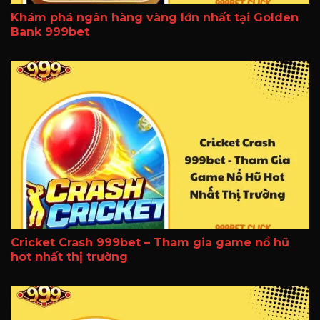
Khám phá ngân hàng vàng lớn nhất tại Golden
Bank 999bet
Cricket Crash 999bet – Tham gia game nổ hũ
hot nhất thị trường