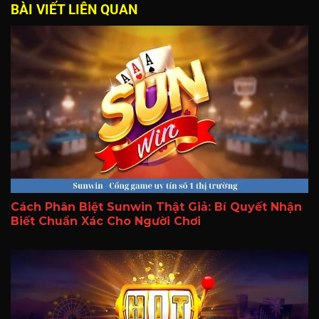
BÀI VIẾT LIÊN QUAN
Cách Phân Biệt Sunwin Thật Giả: Bí Quyết Nhận
Biết Chuẩn Xác Cho Người Chơi