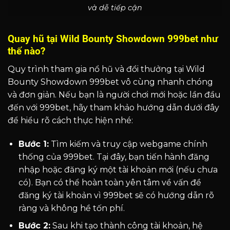
và dễ tiếp cận
Quay hũ tại Wild Bounty Showdown 999bet như
thế nào?
Quy trình tham gia nổ hũ và đổi thưởng tại Wild
Bounty Showdown 999bet vô cùng nhanh chóng
và đơn giản. Nếu bạn là người chơi mới hoặc lần đầu
đến với 999bet, hãy tham khảo hướng dẫn dưới đây
để hiểu rõ cách thực hiện nhé:
Bước 1:
Tìm kiếm và truy cập webgame chính
thống của 999bet. Tại đây, bạn tiến hành đăng
nhập hoặc đăng ký một tài khoản mới (nếu chưa
có). Bạn có thể hoàn toàn yên tâm về vấn đề
đăng ký tài khoản vì 999bet sẽ có hướng dẫn rõ
ràng và không hề tốn phí.
Bước 2:
Sau khi tạo thành công tài khoản, hệ