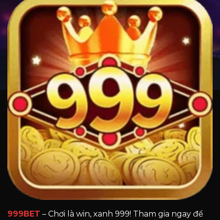
999BET
– Chơi là win, xanh 999! Tham gia ngay để