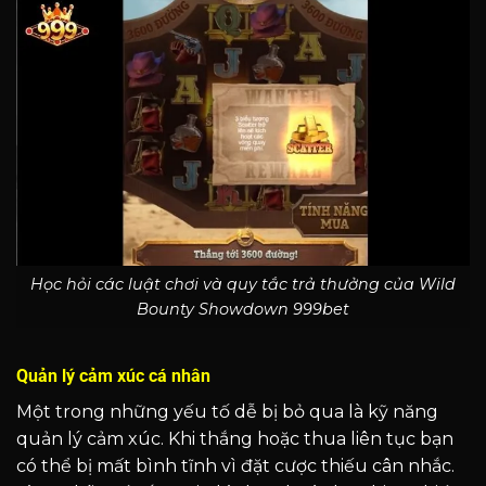
Học hỏi các luật chơi và quy tắc trả thưởng của Wild
Bounty Showdown 999bet
Quản lý cảm xúc cá nhân
Một trong những yếu tố dễ bị bỏ qua là kỹ năng
quản lý cảm xúc. Khi thắng hoặc thua liên tục bạn
có thể bị mất bình tĩnh vì đặt cược thiếu cân nhắc.