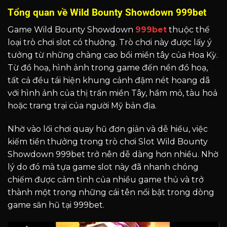
Tổng quan về Wild Bounty Showdown 999bet
Game Wild Bounty Showdown
999bet
thuộc thể
loại trò chơi slot có thưởng. Trò chơi này được lấy ý
tưởng từ những chàng cao bồi miền tây của Hoa Kỳ.
Từ đồ hoạ, hình ảnh trong game đến nền đồ hoạ,
tất cả đều tái hiện khung cảnh đậm nét hoang dã
với hình ảnh của thị trấn miền Tây, hầm mỏ, tàu hoả
hoặc trang trại của người Mỹ bản địa.
Nhờ vào lối chơi quay hũ đơn giản và dễ hiểu, việc
kiếm tiền thưởng trong trò chơi Slot Wild Bounty
Showdown 999bet trở nên dễ dàng hơn nhiều. Nhờ
lý do đó mà tựa game slot này đã nhanh chóng
chiếm được cảm tình của nhiều game thủ và trở
thành một trong những cái tên nổi bật trong dòng
game săn hũ tại 999bet.