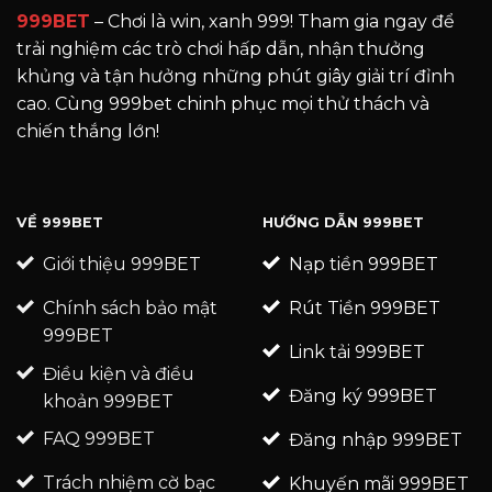
999BET
– Chơi là win, xanh 999! Tham gia ngay để
trải nghiệm các trò chơi hấp dẫn, nhận thưởng
khủng và tận hưởng những phút giây giải trí đỉnh
cao. Cùng 999bet chinh phục mọi thử thách và
chiến thắng lớn!
VỀ 999BET
HƯỚNG DẪN 999BET
Giới thiệu 999BET
Nạp tiền 999BET
Chính sách bảo mật
Rút Tiền 999BET
999BET
Link tải 999BET
Điều kiện và điều
Đăng ký 999BET
khoản 999BET
FAQ 999BET
Đăng nhập 999BET
Trách nhiệm cờ bạc
Khuyến mãi 999BET