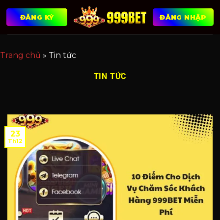
Chuyển
ĐĂNG KÝ
ĐĂNG NHẬP
đến
nội
dung
Trang chủ
»
Tin tức
TIN TỨC
23
Th12