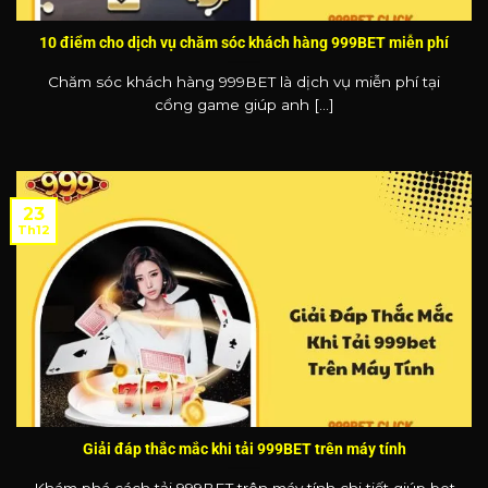
10 điểm cho dịch vụ chăm sóc khách hàng 999BET miễn phí
Chăm sóc khách hàng 999BET là dịch vụ miễn phí tại
cổng game giúp anh [...]
23
Th12
Giải đáp thắc mắc khi tải 999BET trên máy tính
Khám phá cách tải 999BET trên máy tính chi tiết giúp bet