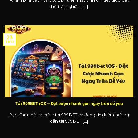
thủ trải nghiệm [...]
23
Th12
Tải 999BET iOS – Đặt cược nhanh gọn ngay trên dế yêu
Bạn đam mê cá cược tại 999BET và đang tìm kiếm hướng
dẫn tải 999BET [...]