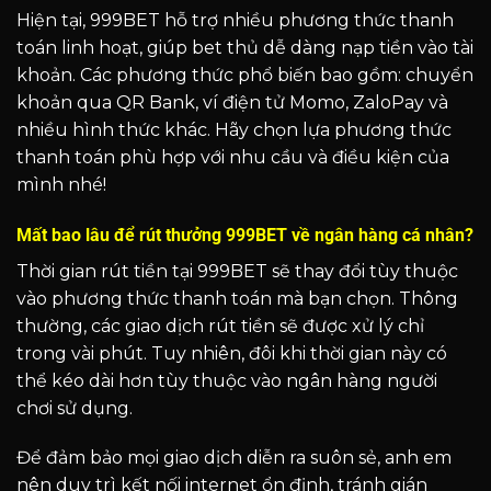
Hiện tại, 999BET hỗ trợ nhiều phương thức thanh
toán linh hoạt, giúp bet thủ dễ dàng nạp tiền vào tài
khoản. Các phương thức phổ biến bao gồm: chuyển
khoản qua QR Bank, ví điện tử Momo, ZaloPay và
nhiều hình thức khác. Hãy chọn lựa phương thức
thanh toán phù hợp với nhu cầu và điều kiện của
mình nhé!
Mất bao lâu để rút thưởng 999BET về ngân hàng cá nhân?
Thời gian rút tiền tại 999BET sẽ thay đổi tùy thuộc
vào phương thức thanh toán mà bạn chọn. Thông
thường, các giao dịch rút tiền sẽ được xử lý chỉ
trong vài phút. Tuy nhiên, đôi khi thời gian này có
thể kéo dài hơn tùy thuộc vào ngân hàng người
chơi sử dụng.
Để đảm bảo mọi giao dịch diễn ra suôn sẻ, anh em
nên duy trì kết nối internet ổn định, tránh gián