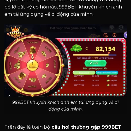
bỏ lỡ bất kỳ cơ hội nào, 999BET khuyến khích anh
em tải ứng dụng về di động của mình.
999BET khuyến khích anh em tải ứng dụng về di
động của mình.
Trên đây là toàn bộ
câu hỏi thường gặp 999BET