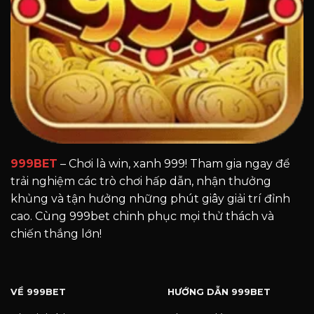
999BET
– Chơi là win, xanh 999! Tham gia ngay để
trải nghiệm các trò chơi hấp dẫn, nhận thưởng
khủng và tận hưởng những phút giây giải trí đỉnh
cao. Cùng 999bet chinh phục mọi thử thách và
chiến thắng lớn!
VỀ 999BET
HƯỚNG DẪN 999BET