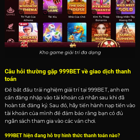
Kho game giải trí đa dạng
Câu hỏi thường gặp 999BET về giao dịch thanh
toán
Để bắt đầu trải nghiệm giải trí tại 999BET, anh em
cần đăng nhập vào tài khoản cá nhân sau khi đã
hoàn tất đăng ký. Sau đó, hãy tiến hành nạp tiền vào
tài khoản của mình để đảm bảo rằng bạn có đủ
ngân sách tham gia vào các ván chơi.
999BET hiện đang hỗ trợ hình thức thanh toán nào?