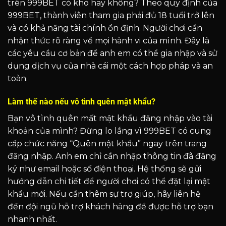
trên 999BET có khó hay không? Theo quy định của
999BET, thành viên tham gia phải đủ 18 tuổi trở lên
và có khả năng tài chính ổn định. Người chơi cần
nhận thức rõ ràng về mọi hành vi của mình. Đây là
các yêu cầu cơ bản để anh em có thể gia nhập và sử
dụng dịch vụ của nhà cái một cách hợp pháp và an
toàn.
Làm thế nào nếu vô tình quên mật khẩu?
Bạn vô tình quên mất mật khẩu đăng nhập vào tài
khoản của mình? Đừng lo lắng vì 999BET có cung
cấp chức năng “Quên mật khẩu” ngay trên trang
đăng nhập. Anh em chỉ cần nhập thông tin đã đăng
ký như email hoặc số điện thoại. Hệ thống sẽ gửi
hướng dẫn chi tiết để người chơi có thể đặt lại mật
khẩu mới. Nếu cần thêm sự trợ giúp, hãy liên hệ
đến đội ngũ hỗ trợ khách hàng để được hỗ trợ bạn
nhanh nhất.