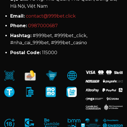
Hà Nội, Việt Nam
Email:
contact@999bet.click
Phone:
0987000687
Hashtag:
#999bet, #999bet_click,
#nha_cai_999bet, #999bet_casino
Postal Code:
115000