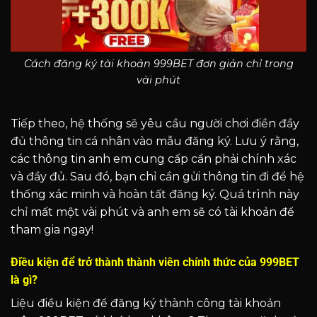
Cách đăng ký tài khoản 999BET đơn giản chỉ trong
vài phút
Tiếp theo, hệ thống sẽ yêu cầu người chơi điền đầy
đủ thông tin cá nhân vào mẫu đăng ký. Lưu ý rằng,
các thông tin anh em cung cấp cần phải chính xác
và đầy đủ. Sau đó, bạn chỉ cần gửi thông tin đi để hệ
thống xác minh và hoàn tất đăng ký. Quá trình này
chỉ mất một vài phút và anh em sẽ có tài khoản để
tham gia ngay!
Điều kiện để trở thành thành viên chính thức của 999BET
là gì?
Liệu điều kiện để đăng ký thành công tài khoản