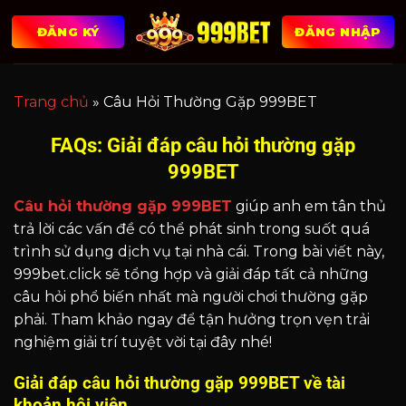
Chuyển
ĐĂNG KÝ
ĐĂNG NHẬP
đến
nội
dung
Trang chủ
»
Câu Hỏi Thường Gặp 999BET
FAQs: Giải đáp câu hỏi thường gặp
999BET
Câu hỏi thường gặp 999BET
giúp anh em tân thủ
trả lời các vấn đề có thể phát sinh trong suốt quá
trình sử dụng dịch vụ tại nhà cái. Trong bài viết này,
999bet.click sẽ tổng hợp và giải đáp tất cả những
câu hỏi phổ biến nhất mà người chơi thường gặp
phải. Tham khảo ngay để tận hưởng trọn vẹn trải
nghiệm giải trí tuyệt vời tại đây nhé!
Giải đáp câu hỏi thường gặp 999BET về tài
khoản hội viên