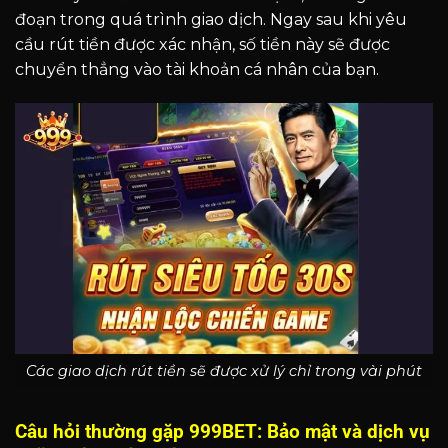
đoạn trong quá trình giao dịch. Ngay sau khi yêu
cầu rút tiền được xác nhận, số tiền này sẽ được
chuyển thẳng vào tài khoản cá nhân của bạn.
Các giao dịch rút tiền sẽ được xử lý chỉ trong vài phút
Câu hỏi thường gặp 999BET: Bảo mật và dịch vụ