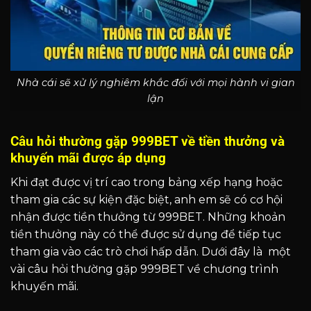
Nhà cái sẽ xử lý nghiêm khắc đối với mọi hành vi gian
lận
Câu hỏi thường gặp 999BET về tiền thưởng và
khuyến mãi được áp dụng
Khi đạt được vị trí cao trong bảng xếp hạng hoặc
tham gia các sự kiện đặc biệt, anh em sẽ có cơ hội
nhận được tiền thưởng từ 999BET. Những khoản
tiền thưởng này có thể được sử dụng để tiếp tục
tham gia vào các trò chơi hấp dẫn. Dưới đây là một
vài câu hỏi thường gặp 999BET về chương trình
khuyến mãi.