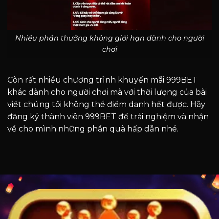
Nhiều phần thưởng không giới hạn dành cho người
chơi
Còn rất nhiều chương trình khuyến mãi 999BET
khác dành cho người chơi mà với thời lượng của bài
viết chúng tôi không thể điểm danh hết được. Hãy
đăng ký thành viên 999BET để trải nghiệm và nhận
về cho mình những phần quà hấp dẫn nhé.