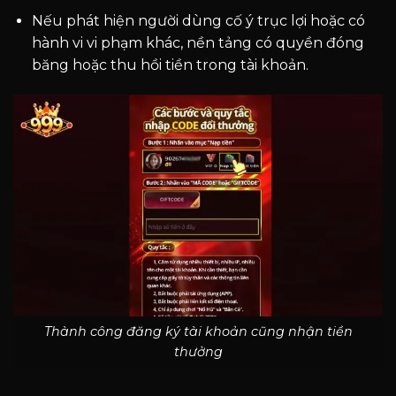
Nếu phát hiện người dùng cố ý trục lợi hoặc có
hành vi vi phạm khác, nền tảng có quyền đóng
băng hoặc thu hồi tiền trong tài khoản.
Thành công đăng ký tài khoản cũng nhận tiền
thưởng