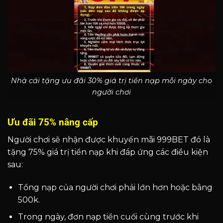
Nhà cái tặng ưu đãi 30% giá trị tiền nạp mỗi ngày cho
người chơi
Ưu đãi 75% nâng cấp
Người chơi sẽ nhận được khuyến mãi 999BET đó là
tặng 75% giá trị tiền nạp khi đáp ứng các điều kiện
sau:
Tổng nạp của người chơi phải lớn hơn hoặc bằng
500k.
Trong ngày, đơn nạp tiền cuối cùng trước khi