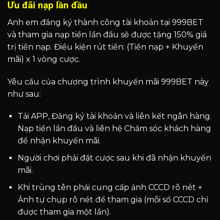
Ưu đãi nạp lần đầu
Anh em đăng ký thành công tài khoản tại 999BET
và tham gia nạp tiền lần đầu sẽ được tặng 150% giá
trị tiền nạp. Điều kiện rút tiền: (Tiền nạp + Khuyến
mãi) x 1 vòng cược.
Yêu cầu của chương trình khuyến mãi 999BET này
như sau:
Tải APP, Đăng ký tài khoản và liên kết ngân hàng.
Nạp tiền lần đầu và liên hệ Chăm sóc khách hàng
để nhận khuyến mãi.
Người chơi phải đặt cược sau khi đã nhận khuyến
mãi.
Khi trùng tên phải cung cấp ảnh CCCD rõ nét +
Ảnh tự chụp rõ nét để tham gia (mỗi số CCCD chỉ
được tham gia một lần).