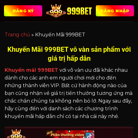
Chuyển
ĐĂNG KÝ
ĐĂNG NHẬP
đến
nội
dung
Trang chủ
»
Khuyến Mãi 999BET
Khuyến Mãi 999BET vô vàn sản phẩm với
giá trị hấp dẫn
Khuyến mãi 999BET
với vô vàn ưu đãi khác nhau
dành cho các anh em người chơi mới cho đến
những thành viên VIP. Bất cứ hành động nào của
bạn cũng nhận về giá trị tiền thưởng tương ứng mà
chắc chắn chúng ta không nên bỏ lỡ. Ngay sau đây,
hãy cùng đến với danh sách các chương trình
khuyến mãi hấp dẫn chỉ có tại nhà cái này nhé.