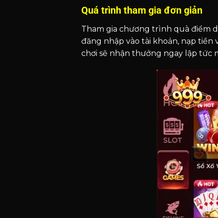
Quá trình tham gia đơn giản
Tham gia chương trình quà điểm da
đăng nhập vào tài khoản, nạp tiền 
chơi sẽ nhận thưởng ngay lập tức 