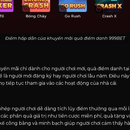
Điểm hấp dẫn của khuyến mãi quà điểm danh 999BET
yến mãi chỉ dành cho người chơi mới, quà điểm danh tạ
kể là người mới đăng ký hay người chơi lâu năm. Điều này
 tiếp tục tham gia vào các hoạt động của nhà cái.
hép người chơi dễ dàng tích lũy điểm thưởng qua mỗi 
 các phần quà giá trị như tiền cược miễn phí, quà tặng
ế công bằng và minh bạch giúp người chơi cảm thấy hài