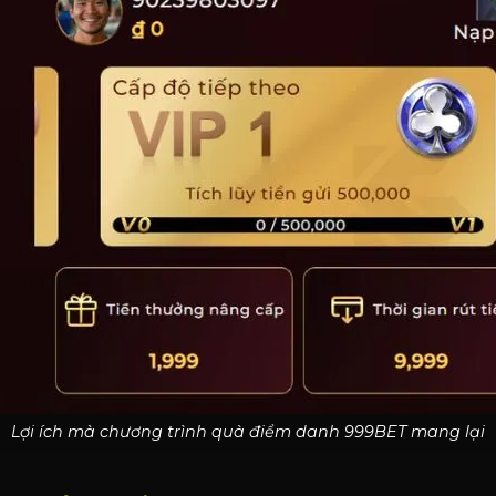
Lợi ích mà chương trình quà điểm danh 999BET mang lại