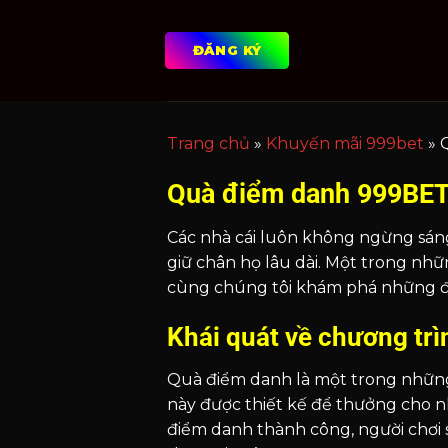
Chuyển
đến
ĐĂNG KÝ
nội
dung
Trang chủ
»
Khuyến mãi 999bet
»
Quà điểm danh 999BET 
Các nhà cái luôn không ngừng sán
giữ chân họ lâu dài. Một trong nh
cùng chúng tôi khám phá những đi
Khái quát về chương tr
Quà điểm danh là một trong nhữn
này được thiết kế để thưởng cho nh
điểm danh thành công, người chơi s