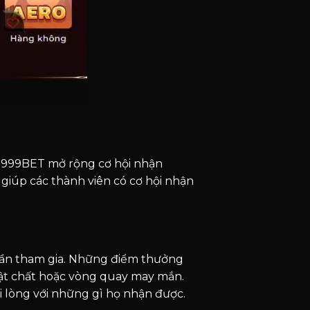
i 999BET mở rộng cơ hội nhận
 giúp các thành viên có cơ hội nhận
lần tham gia. Những điểm thưởng
 vật chất hoặc vòng quay may mắn.
 lòng với những gì họ nhận được.