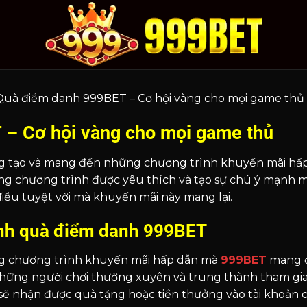
Quà điểm danh 999BET – Cơ hội vàng cho mọi game thủ
– Cơ hội vàng cho mọi game thủ
g tạo và mang đến những chương trình khuyến mãi hấp
ững chương trình được yêu thích và tạo sự chú ý mạnh 
ều tuyệt vời mà khuyến mãi này mang lại.
ình quà điểm danh 999BET
g chương trình khuyến mãi hấp dẫn mà
999BET
mang đ
ững người chơi thường xuyên và trung thành tham gia cá
ẽ nhận được quà tặng hoặc tiền thưởng vào tài khoản củ