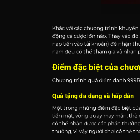
Khác với các chương trình khuyến
động cá cược lớn nào. Thay vào đó
nạp tiền vào tài khoản) để nhận thư
năm đều có thể tham gia và nhận p
Điểm đặc biệt của chươ
Chương trình quà điểm danh 999B
Quà tặng đa dạng và hấp dẫn
Một trong những điểm đặc biệt của
tiền mặt, vòng quay may mắn, thẻ 
có thể nhận được các phần thưởng 
thưởng, vì vậy người chơi có thể t