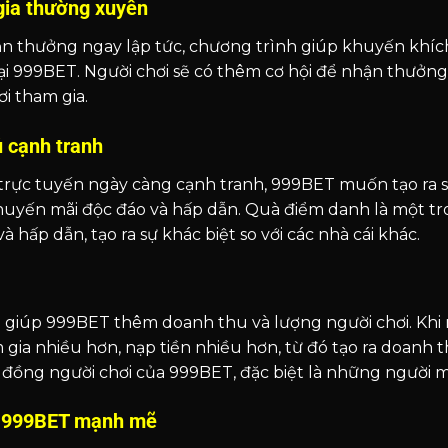
gia thường xuyên
ận thưởng ngay lập tức, chương trình giúp khuyến khíc
i 999BET. Người chơi sẽ có thêm cơ hội để nhận thưởng 
i tham gia.
ủ cạnh tranh
trực tuyến ngày càng cạnh tranh, 999BET muốn tạo ra sự
 khuyến mãi độc đáo và hấp dẫn. Quà điểm danh là một
ấp dẫn, tạo ra sự khác biệt so với các nhà cái khác.
giúp 999BET thêm doanh thu và lượng người chơi. Khi 
 gia nhiều hơn, nạp tiền nhiều hơn, từ đó tạo ra doanh 
đồng người chơi của 999BET, đặc biệt là những người m
u 999BET mạnh mẽ