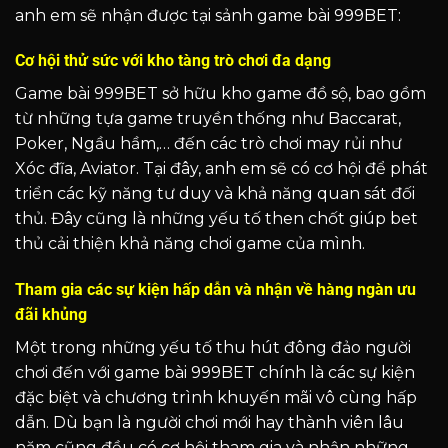
anh em sẽ nhận được tại sảnh game bài 999BET:
Cơ hội thử sức với kho tàng trò chơi đa dạng
Game bài 999BET sở hữu kho game đồ sộ, bao gồm
từ những tựa game truyền thống như Baccarat,
Poker, Ngầu hầm,… đến các trò chơi may rủi như
Xóc đĩa, Aviator. Tại đây, anh em sẽ có cơ hội để phát
triển các kỹ năng tư duy và khả năng quan sát đối
thủ. Đây cũng là những yếu tố then chốt giúp bet
thủ cải thiện khả năng chơi game của mình.
Tham gia các sự kiện hấp dẫn và nhận về hàng ngàn ưu
đãi khủng
Một trong những yếu tố thu hút đông đảo người
chơi đến với game bài 999BET chính là các sự kiện
đặc biệt và chương trình khuyến mãi vô cùng hấp
dẫn. Dù bạn là người chơi mới hay thành viên lâu
năm cũng đều có cơ hội tham gia và nhận những