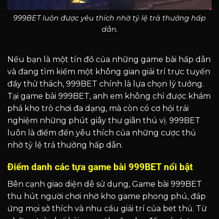
999BET luôn được yêu thích nhờ tỷ lệ trả thưởng hấp
dẫn.
Nếu bạn là một tín đồ của những game bài hấp dẫn
và đang tìm kiếm một không gian giải trí trực tuyến
đầy thử thách, 999BET chính là lựa chọn lý tưởng.
Tại game bài 999BET, anh em không chỉ được khám
phá kho trò chơi đa dạng, mà còn có cơ hội trải
nghiệm những phút giây thư giãn thú vị. 999BET
luôn là điểm đến yêu thích của những cược thủ
nhờ tỷ lệ trả thưởng hấp dẫn.
Điểm danh các tựa game bài 999BET nổi bật
Bên cạnh giao diện dễ sử dụng, Game bài 999BET
thu hút người chơi nhờ kho game phong phú, đáp
ứng mọi sở thích và nhu cầu giải trí của bet thủ. Từ