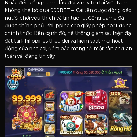
Nhắc đến cổng game lâu đời và uy tín tại Việt Nam
không thể bỏ qua 999BET – Cái tên được đông đảo
người chơi yêu thích và tin tưởng. Cổng game đã
được chính phủ Philippine cấp giấy phép hoạt động
chính thức. Bên cạnh đó, hệ thống giám sát hiện đại
đặt tại Philippines theo dõi và kiểm soát mọi hoạt
động của nhà cái, đảm bảo mang tới một sân chơi an
toàn và đáng tin cậy.