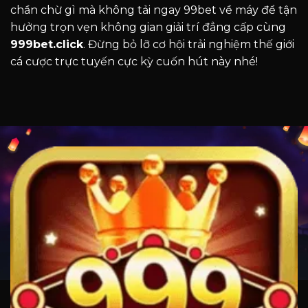
chần chừ gì mà không tải ngay 99bet về máy để tận
hưởng trọn vẹn không gian giải trí đẳng cấp cùng
999bet.click
. Đừng bỏ lỡ cơ hội trải nghiệm thế giới
cá cược trực tuyến cực kỳ cuốn hút này nhé!