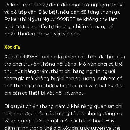
Poker, trò chơi này đem đến một trải nghiệm thú vị
và dễ tiếp cận. Đặc biệt, nếu bạn đã từng tham gia
Poker thì Ngưu Ngưu 999BET sẽ không thể làm
khó được bạn. Hãy tự tin ứng chiến và mang về
phần thưởng chỉ sau vài ván chơi.
Xóc đĩa
Xóc đĩa 999BET online là phiên bản hiện đại hóa của
trò chơi truyền thống nổi tiếng. Mỗi ván chơi có thể
thu hút hàng trăm, thậm chí hàng nghìn người
tham gia mà không bị giới hạn số lượng. Anh em có
thể tham gia trò chơi bất cứ lúc nào và ở bất kỳ đâu
chỉ cần có thiết bị kết nối Internet.
Bí quyết chiến thắng nằm ở khả năng quan sát chi
tiết nhỏ, đọc hiểu các tương tác từ những đồng xu
và áp dụng chiến thuật một cách linh hoạt. Hãy
đắm mình trong thế giới xóc đĩa trực tuyến và thể