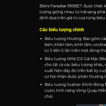
Bikini Paradise 999BET được thiết 
tượng giống nhau từ trái sang phả
định dựa trên giá trị của từng biể
Các biểu tượng chính
Biểu tượng thường: Bao gồm các b
biển, khăn tắm, kính râm, cockt
từ 3 đến 5 lần trên một dòng th
Biểu tượng Wild (Cô Gái Mặc Bik
cho tất cả các biểu tượng khác,
xuất hiện đầy đủ trên bất kỳ cu
cơ hội nhận được phần thưởng l
Biểu tượng Scatter (Hình Bóng Ng
cuộn, tính năng Vòng Quay Miễn 
chơi.