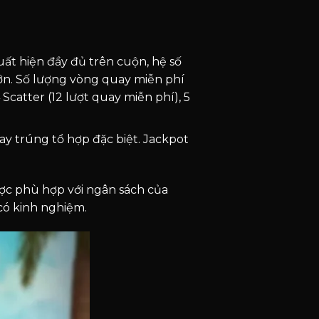
ất hiện đầy đủ trên cuộn, hệ số
ớn. Số lượng vòng quay miễn phí
Scatter (12 lượt quay miễn phí), 5
ay trúng tổ hợp đặc biệt. Jackpot
ược phù hợp với ngân sách của
có kinh nghiệm.