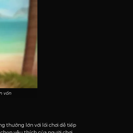
n vốn
g thưởng lớn với lối chơi dễ tiếp
 chọn yêu thích của người chơi.