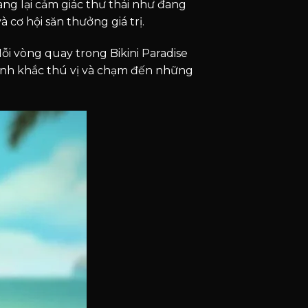
ang lại cảm giác thư thái như đang
cơ hội săn thưởng giá trị.
ỗi vòng quay trong Bikini Paradise
ảnh khắc thú vị và chạm đến những