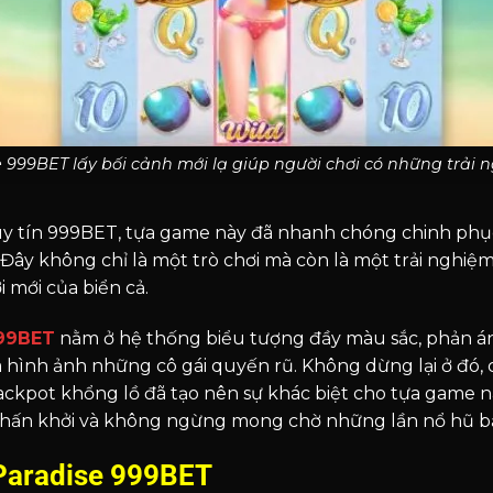
e 999BET lấy bối cảnh mới lạ giúp người chơi có những trải
uy tín 999BET, tựa game này đã nhanh chóng chinh phục 
 Đây không chỉ là một trò chơi mà còn là một trải nghiệ
 mới của biển cả.
99BET
nằm ở hệ thống biểu tượng đầy màu sắc, phản á
 và hình ảnh những cô gái quyến rũ. Không dừng lại ở đó,
jackpot khổng lồ đã tạo nên sự khác biệt cho tựa game n
 phấn khởi và không ngừng mong chờ những lần nổ hũ b
i Paradise 999BET