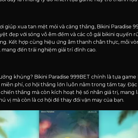
 giúp xua tan mệt mỏi và căng thẳng, Bikini Paradise 99
ệt đẹp với sóng vỗ êm đềm và các cô gái bikini quyến rũ
bằng. Kết hợp cùng hiệu ứng âm thanh chân thực, mỗi 
, mang đến trải nghiệm giải trí đỉnh cao.
ưởng khủng? Bikini Paradise 999BET chính là tựa game 
y miễn phí, cơ hội thắng lớn luôn nằm trong tầm tay. Đặc
chiến thắng mà còn kích hoạt hệ số nhân giá trị, mang
 vị mà còn là cơ hội để thay đổi vận may của bạn.