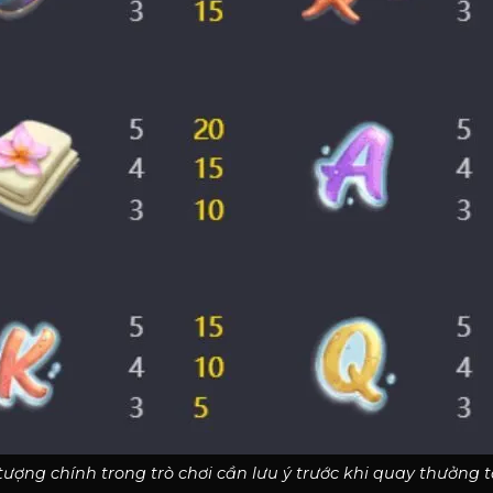
tượng chính trong trò chơi cần lưu ý trước khi quay thưởng 