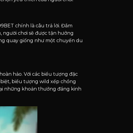
9BET chính là câu trả lời. Đắm
, người chơi sẽ được tận hưởng
vòng quay giống như một chuyến du
hoàn hảo. Với các biểu tượng đặc
 biệt, biểu tượng wild xếp chồng
 lại những khoản thưởng đáng kinh