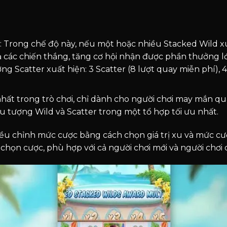
: Trong chế độ này, nếu một hoặc nhiều Stacked Wild xu
ả các chiến thắng, tăng cơ hội nhận được phần thưởng l
g Scatter xuất hiện: 3 Scatter (8 lượt quay miễn phí), 4 
nhất trong trò chơi, chỉ dành cho người chơi may mắn qu
u tượng Wild và Scatter trong một tổ hợp tối ưu nhất.
điều chỉnh mức cược bằng cách chọn giá trị xu và mức c
chọn cược, phù hợp với cả người chơi mới và người chơi 