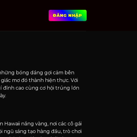
ĐĂNG NHẬP
và những bóng dáng gợi cảm bên
 giấc mơ đó thành hiện thực. Với
í đỉnh cao cùng cơ hội trúng lớn
ày.
 Hawaii nắng vàng, nơi các cô gái
i ngũ sáng tạo hàng đầu, trò chơi