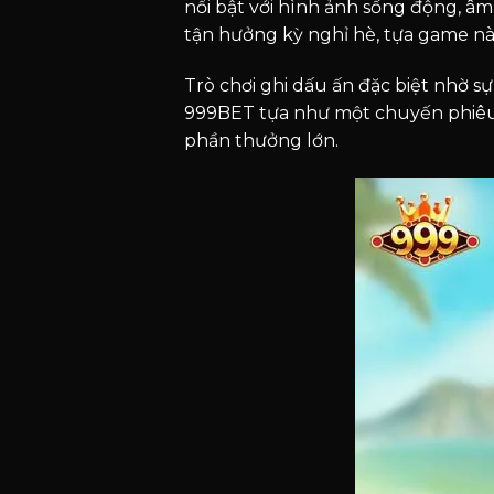
nổi bật với hình ảnh sống động, âm
tận hưởng kỳ nghỉ hè, tựa game này
Trò chơi ghi dấu ấn đặc biệt nhờ s
999BET tựa như một chuyến phiêu 
phần thưởng lớn.