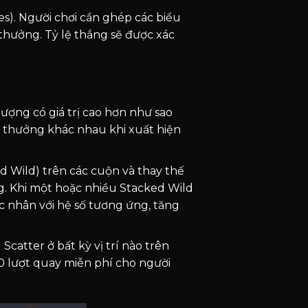
es). Người chơi cần ghép các biểu
hưởng. Tỷ lệ thắng sẽ được xác
tượng có giá trị cao hơn như sao
ức thưởng khác nhau khi xuất hiện
d Wild) trên các cuộn và thay thế
ng. Khi một hoặc nhiều Stacked Wild
ợc nhân với hệ số tương ứng, tăng
catter ở bất kỳ vị trí nào trên
20 lượt quay miễn phí cho người